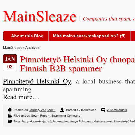
MainSleaze
Companies that spam, a
About this Blog
Mitä mainsleaze-roskaposti on? (fi)
MainSleaze
» Archives
Pinnoitetyö Helsinki Oy (huopak
JAN
Finnish B2B spammer
02
Pinnoitetyö Helsinki Oy
, a local business tha
spamming.
Read more…
Posted on
January 2nd, 2012
Posted by InfiniteMho
2 Comments »
Filed under:
Spam Report
,
Spamming Company
Tags:
huopakatonkorjaus.fi
,
lannenpinnoitetyo.fi
,
lumenpudotukset.net
,
Pinnoitetyö Hel